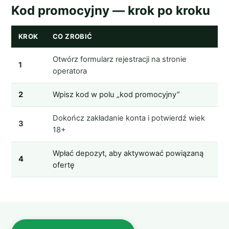
Kod promocyjny — krok po kroku
KROK
CO ZROBIĆ
Otwórz formularz rejestracji na stronie
1
operatora
2
Wpisz kod w polu „kod promocyjny”
Dokończ zakładanie konta i potwierdź wiek
3
18+
Wpłać depozyt, aby aktywować powiązaną
4
ofertę