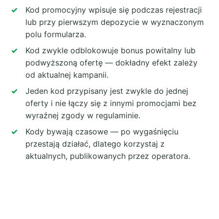
Kod promocyjny wpisuje się podczas rejestracji
lub przy pierwszym depozycie w wyznaczonym
polu formularza.
Kod zwykle odblokowuje bonus powitalny lub
podwyższoną ofertę — dokładny efekt zależy
od aktualnej kampanii.
Jeden kod przypisany jest zwykle do jednej
oferty i nie łączy się z innymi promocjami bez
wyraźnej zgody w regulaminie.
Kody bywają czasowe — po wygaśnięciu
przestają działać, dlatego korzystaj z
aktualnych, publikowanych przez operatora.