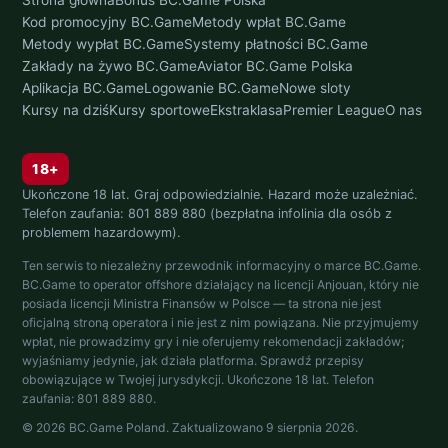
Strona główna
Bonus BC.Game Polska
Kod promocyjny BC.Game
Metody wpłat BC.Game
Metody wypłat BC.Game
Systemy płatności BC.Game
Zakłady na żywo BC.Game
Aviator BC.Game Polska
Aplikacja BC.Game
Logowanie BC.Game
Nowe sloty
Kursy na dziś
Kursy sportowe
Ekstraklasa
Premier League
O nas
18+
Ukończone 18 lat. Graj odpowiedzialnie. Hazard może uzależniać.
Telefon zaufania: 801 889 880 (bezpłatna infolinia dla osób z
problemem hazardowym).
Ten serwis to niezależny przewodnik informacyjny o marce BC.Game.
BC.Game to operator offshore działający na licencji Anjouan, który nie
posiada licencji Ministra Finansów w Polsce — ta strona nie jest
oficjalną stroną operatora i nie jest z nim powiązana. Nie przyjmujemy
wpłat, nie prowadzimy gry i nie oferujemy rekomendacji zakładów;
wyjaśniamy jedynie, jak działa platforma. Sprawdź przepisy
obowiązujące w Twojej jurysdykcji. Ukończone 18 lat. Telefon
zaufania: 801 889 880.
© 2026 BC.Game Poland. Zaktualizowano 9 sierpnia 2026.