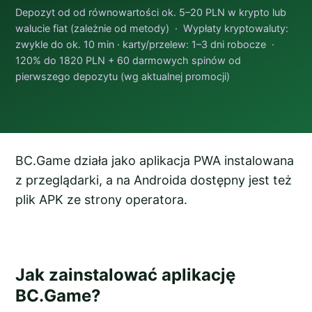
Depozyt od od równowartości ok. 5–20 PLN w krypto lub
walucie fiat (zależnie od metody) · Wypłaty kryptowaluty:
zwykle do ok. 10 min · karty/przelew: 1–3 dni robocze ·
120% do 1820 PLN + 60 darmowych spinów od
pierwszego depozytu (wg aktualnej promocji)
BC.Game działa jako aplikacja PWA instalowana
z przeglądarki, a na Androida dostępny jest też
plik APK ze strony operatora.
Jak zainstalować aplikację
BC.Game?