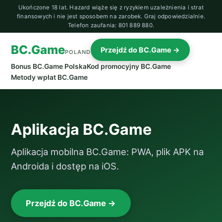
Ukończone 18 lat. Hazard wiąże się z ryzykiem uzależnienia i strat
finansowych i nie jest sposobem na zarobek. Graj odpowiedzialnie.
Telefon zaufania: 801 889 880.
BC.Game
Przejdź do BC.Game →
POLAND
Bonus BC.Game Polska
Kod promocyjny BC.Game
Metody wpłat BC.Game
Aplikacja BC.Game
Aplikacja mobilna BC.Game: PWA, plik APK na
Androida i dostęp na iOS.
Przejdź do BC.Game →