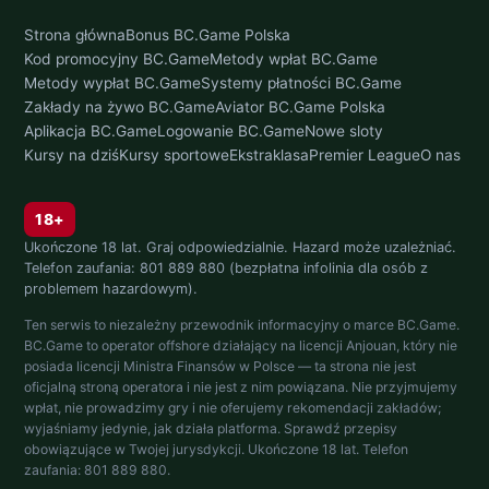
Strona główna
Bonus BC.Game Polska
Kod promocyjny BC.Game
Metody wpłat BC.Game
Metody wypłat BC.Game
Systemy płatności BC.Game
Zakłady na żywo BC.Game
Aviator BC.Game Polska
Aplikacja BC.Game
Logowanie BC.Game
Nowe sloty
Kursy na dziś
Kursy sportowe
Ekstraklasa
Premier League
O nas
18+
Ukończone 18 lat. Graj odpowiedzialnie. Hazard może uzależniać.
Telefon zaufania: 801 889 880 (bezpłatna infolinia dla osób z
problemem hazardowym).
Ten serwis to niezależny przewodnik informacyjny o marce BC.Game.
BC.Game to operator offshore działający na licencji Anjouan, który nie
posiada licencji Ministra Finansów w Polsce — ta strona nie jest
oficjalną stroną operatora i nie jest z nim powiązana. Nie przyjmujemy
wpłat, nie prowadzimy gry i nie oferujemy rekomendacji zakładów;
wyjaśniamy jedynie, jak działa platforma. Sprawdź przepisy
obowiązujące w Twojej jurysdykcji. Ukończone 18 lat. Telefon
zaufania: 801 889 880.