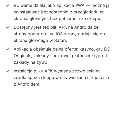
BC.Game działa jako aplikacja PWA — można ją
zainstalować bezpośrednio z przeglądarki na
ekranie głównym, bez pobierania ze sklepu.
Dostępny jest też plik APK na Androida ze
strony operatora; na iOS stronę dodaje się do
ekranu głównego w Safari.
Aplikacja obejmuje pełną ofertę: kasyno, gry BC
Originals, zakłady sportowe, płatności krypto i
zakłady na żywo.
Instalacja pliku APK wymaga zezwolenia na
źródła spoza sklepu w ustawieniach urządzenia
z Androidem.